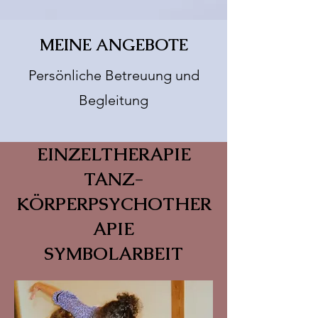
MEINE ANGEBOTE
Persönliche Betreuung und
Begleitung
EINZELTHERAPIE
TANZ-
KÖRPERPSYCHOTHER
APIE
SYMBOLARBEIT